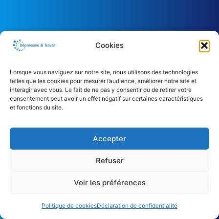
Cookies
Lorsque vous naviguez sur notre site, nous utilisons des technologies
À propos
Mentions légales
telles que les cookies pour mesurer l’audience, améliorer notre site et
Demande de partenariat
interagir avec vous. Le fait de ne pas y consentir ou de retirer votre
consentement peut avoir un effet négatif sur certaines caractéristiques
Presse
et fonctions du site.
Politique de confidentialité
Gestion des cookies
Accepter
Refuser
Voir les préférences
© 2026 Dépression & Travail - Tous droits réservés
Politique de cookies
Déclaration de confidentialité